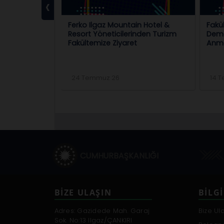
‹
eğer Olarak
Ferko Ilgaz Mountain Hotel &
Fakü
inin
Resort Yöneticilerinden Turizm
Demok
Ediyor.
Fakültemize Ziyaret
Anm
24 Temmuz 26
14 
CUMHURBAŞKANLIĞI
BİZE ULAŞIN
BILGI
Adres: Gazidede Mah. Garaj
Bize Ul
Sok. No:13 Ilgaz/ÇANKIRI