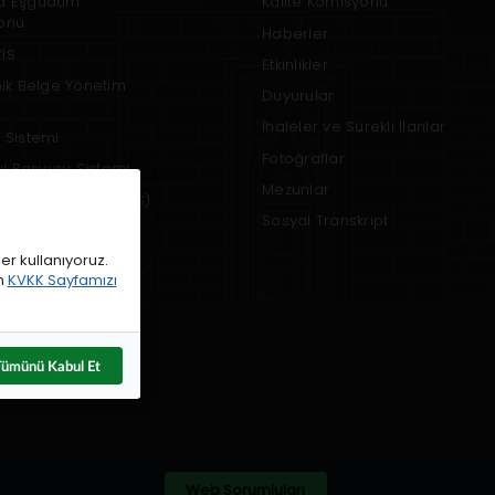
a Eşgüdüm
Kalite Komisyonu
onu
Haberler
İS
Etkinlikler
nik Belge Yönetim
Duyurular
İhaleler ve Sürekli İlanlar
 Sistemi
Fotoğraflar
rul Başvuru Sistemi
Mezunlar
 Bilgi Sistemi (UBYS)
Sosyal Transkript
em
er kullanıyoruz.
in
KVKK Sayfamızı
Tümünü Kabul Et
6
Web Sorumluları