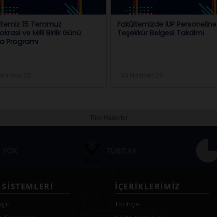
ltemiz 15 Temmuz
Fakültemizde İUP Personeline
rasi ve Milli Birlik Günü
Teşekkür Belgesi Takdimi
a Programı
Temmuz 26
30 Haziran 26
Tüm Haberler
YÖK
TÜBİTAK
 SISTEMLERI
İÇERIKLERIMIZ
aşın
Tarihçe