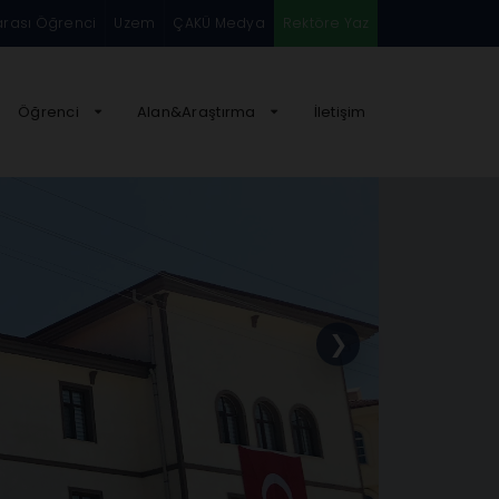
arası Öğrenci
Uzem
ÇAKÜ Medya
Rektöre Yaz
Öğrenci
Alan&Araştırma
İletişim
❯