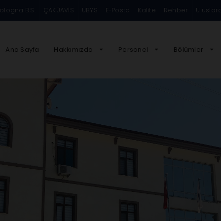
ologna B.S.
ÇAKÜAVİS
UBYS
E-Posta
Kalite
Rehber
Uluslar
Ana Sayfa
Hakkımızda
Personel
Bölümler