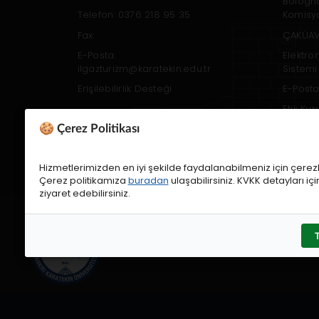
Bologn
Telefon: 0376 218 95 35
Komisy
Fax:
ÇAKÜAV
E-Posta:
Elektro
ilgazturizm@karatekin.edu.tr
Sistemi
Erişilebilirlik Desteği
E-Posta
Etik Ku
🍪 Çerez Politikası
Öğrenci
Websit
Hizmetlerimizden en iyi şekilde faydalanabilmeniz için çerezl
Çerez politikamıza
buradan
ulaşabilirsiniz. KVKK detayları iç
ziyaret edebilirsiniz.
ÇAKÜ Bilgi İşlem Daire Başkanlığı 202