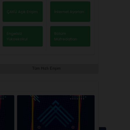
ÇAKÜ Açık Erişim
İnternet Ayarları
Engelsiz
Bölüm
Yüksekokul
Müfredatları
Tüm Hızlı Erişim