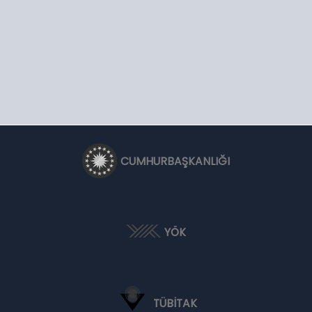
CUMHURBAŞKANLIĞI
YÖK
TÜBİTAK